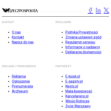
KONTAKT
REGULAMIN
O nas
Polityka Prywatności
Kontakt
Zmiana ustawień zgód
Napisz do nas
Regulamin serwisu
Informacje o nadawcy
Deklaracja dostępności
REKLAMA I PRENUMERATA
PARTNERZY
Reklama
E-kiosk.pl
Ogłoszenia
E-gazety.pl
Prenumerata
Nexto.pl
Archiwum
Mała księgowość
Kancelarierp.pl
Wieści Rolnicze
Życie Warszawy