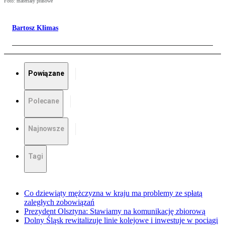
Foto: materiały prasowe
Bartosz Klimas
Powiązane
Polecane
Najnowsze
Tagi
Co dziewiąty mężczyzna w kraju ma problemy ze spłatą
zaległych zobowiązań
Prezydent Olsztyna: Stawiamy na komunikację zbiorową
Dolny Śląsk rewitalizuje linie kolejowe i inwestuje w pociągi