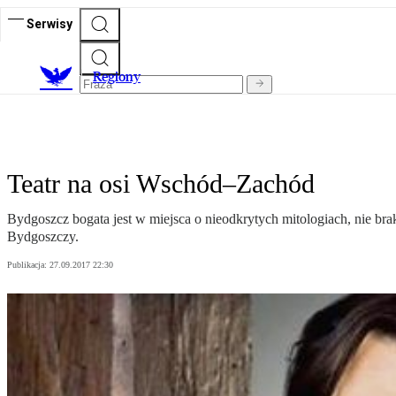
Serwisy
R
egiony
Teatr na osi Wschód–Zachód
Bydgoszcz bogata jest w miejsca o nieodkrytych mitologiach, nie br
Bydgoszczy.
Publikacja:
27.09.2017 22:30