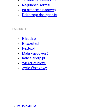
Zmiana ustawień zgód
Regulamin serwisu
Informacje o nadawcy
Deklaracja dostępności
PARTNERZY
E-kiosk.pl
E-gazety.pl
Nexto.pl
Mała księgowość
Kancelarierp.pl
Wieści Rolnicze
Życie Warszawy
KALENDARIUM