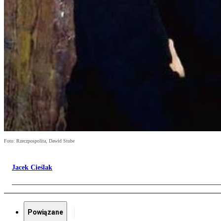
Foto: Rzeczpospolita, Dawid Stube
Jacek Cieślak
Powiązane