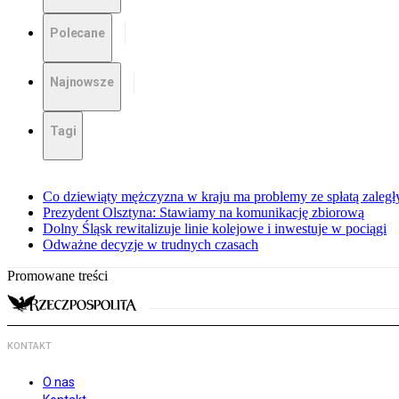
Polecane
Najnowsze
Tagi
Co dziewiąty mężczyzna w kraju ma problemy ze spłatą zaleg
Prezydent Olsztyna: Stawiamy na komunikację zbiorową
Dolny Śląsk rewitalizuje linie kolejowe i inwestuje w pociągi
Odważne decyzje w trudnych czasach
Promowane treści
KONTAKT
O nas