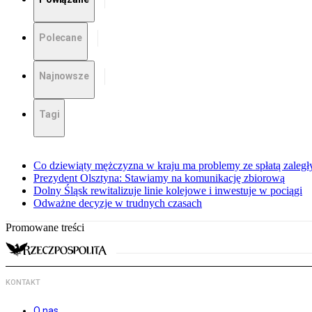
Polecane
Najnowsze
Tagi
Co dziewiąty mężczyzna w kraju ma problemy ze spłatą zaleg
Prezydent Olsztyna: Stawiamy na komunikację zbiorową
Dolny Śląsk rewitalizuje linie kolejowe i inwestuje w pociągi
Odważne decyzje w trudnych czasach
Promowane treści
KONTAKT
O nas