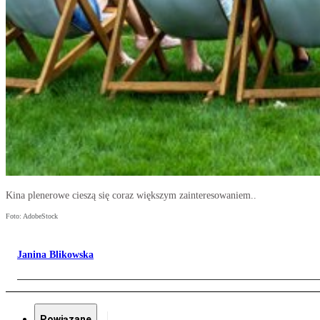
Kina plenerowe cieszą się coraz większym zainteresowaniem..
Foto: AdobeStock
Janina Blikowska
Powiązane