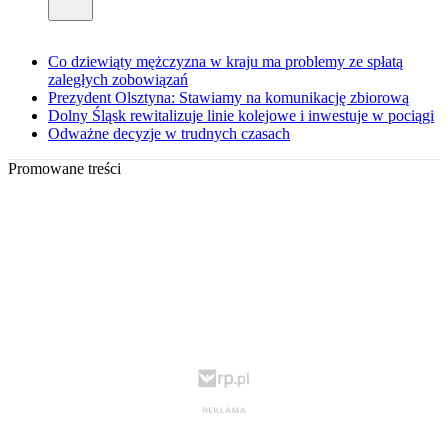
Co dziewiąty mężczyzna w kraju ma problemy ze spłatą
zaległych zobowiązań
Prezydent Olsztyna: Stawiamy na komunikację zbiorową
Dolny Śląsk rewitalizuje linie kolejowe i inwestuje w pociągi
Odważne decyzje w trudnych czasach
Promowane treści