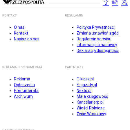
KONTAKT
REGULAMIN
O nas
Polityka Prywatności
Kontakt
Zmiana ustawień zgód
Napisz do nas
Regulamin serwisu
Informacje o nadawcy
Deklaracja dostępności
REKLAMA I PRENUMERATA
PARTNERZY
Reklama
E-kiosk.pl
Ogłoszenia
E-gazety.pl
Prenumerata
Nexto.pl
Archiwum
Mała księgowość
Kancelarierp.pl
Wieści Rolnicze
Życie Warszawy