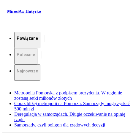
MirosłAw Hutyrko
Powiązane
Polecane
Najnowsze
Metropolia Pomorska z podpisem prezydenta. W regionie
zostaną setki milionów złotych
Coraz bliżej metropolii na Pomorzu. Samorządy mogą zyskać
500 mln zł
Deregulacja w samorządach. Długie oczekiwanie na opinię
rządu
Samorządy, czyli poligon dla rządowych decyzji