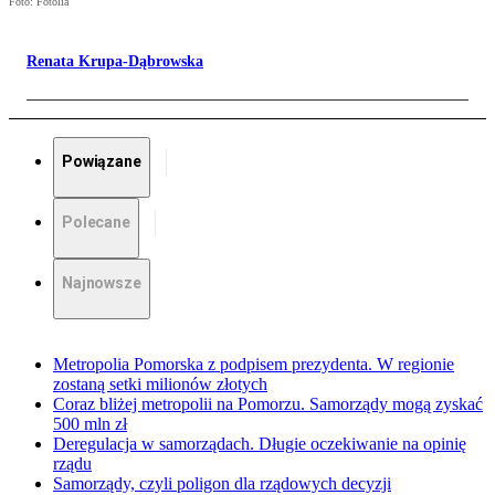
Foto: Fotolia
Renata Krupa-Dąbrowska
Powiązane
Polecane
Najnowsze
Metropolia Pomorska z podpisem prezydenta. W regionie
zostaną setki milionów złotych
Coraz bliżej metropolii na Pomorzu. Samorządy mogą zyskać
500 mln zł
Deregulacja w samorządach. Długie oczekiwanie na opinię
rządu
Samorządy, czyli poligon dla rządowych decyzji