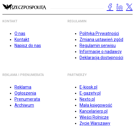
KONTAKT
REGULAMIN
O nas
Polityka Prywatności
Kontakt
Zmiana ustawień zgód
Napisz do nas
Regulamin serwisu
Informacje o nadawcy
Deklaracja dostępności
REKLAMA I PRENUMERATA
PARTNERZY
Reklama
E-kiosk.pl
Ogłoszenia
E-gazety.pl
Prenumerata
Nexto.pl
Archiwum
Mała księgowość
Kancelarierp.pl
Wieści Rolnicze
Życie Warszawy