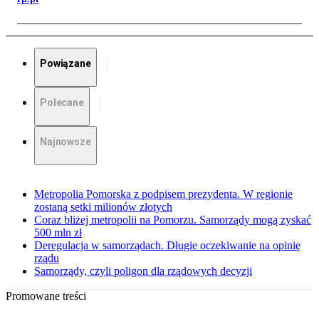
Powiązane
Polecane
Najnowsze
Metropolia Pomorska z podpisem prezydenta. W regionie
zostaną setki milionów złotych
Coraz bliżej metropolii na Pomorzu. Samorządy mogą zyskać
500 mln zł
Deregulacja w samorządach. Długie oczekiwanie na opinię
rządu
Samorządy, czyli poligon dla rządowych decyzji
Promowane treści