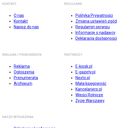
KONTAKT
REGULAMIN
O nas
Polityka Prywatności
Kontakt
Zmiana ustawień zgód
Napisz do nas
Regulamin serwisu
Informacje o nadawcy
Deklaracja dostępności
REKLAMA I PRENUMERATA
PARTNERZY
Reklama
E-kiosk.pl
Ogłoszenia
E-gazety.pl
Prenumerata
Nexto.pl
Archiwum
Mała księgowość
Kancelarierp.pl
Wieści Rolnicze
Życie Warszawy
NASZE WYDARZENIA