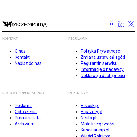
KONTAKT
REGULAMIN
O nas
Polityka Prywatności
Kontakt
Zmiana ustawień zgód
Napisz do nas
Regulamin serwisu
Informacje o nadawcy
Deklaracja dostępności
REKLAMA I PRENUMERATA
PARTNERZY
Reklama
E-kiosk.pl
Ogłoszenia
E-gazety.pl
Prenumerata
Nexto.pl
Archiwum
Mała księgowość
Kancelarierp.pl
Wieści Rolnicze