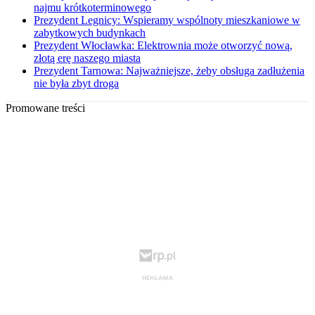
najmu krótkoterminowego
Prezydent Legnicy: Wspieramy wspólnoty mieszkaniowe w
zabytkowych budynkach
Prezydent Włocławka: Elektrownia może otworzyć nową,
złotą erę naszego miasta
Prezydent Tarnowa: Najważniejsze, żeby obsługa zadłużenia
nie była zbyt droga
Promowane treści