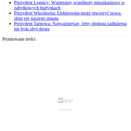
Prezydent Legnicy: Wspieramy wspólnoty mieszkaniowe w
zabytkowych budynkach
Prezydent Włocławka: Elektrownia może otworzyć nową,
złotą erę naszego miasta
Prezydent Tarnowa: Najważniejsze, żeby obsługa zadłużenia
nie była zbyt droga
Promowane treści