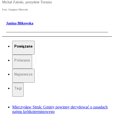
Michał Zaleski, prezydent Torunia
Foto: Grzegorz Olkowski
Janina Blikowska
Powiązane
Polecane
Najnowsze
Tagi
Mieczysław Struk: Gminy powinny decydować o zasadach
najmu krótkoterminowego