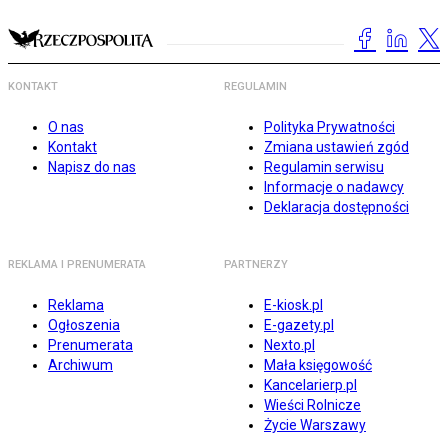
KONTAKT
REGULAMIN
O nas
Polityka Prywatności
Kontakt
Zmiana ustawień zgód
Napisz do nas
Regulamin serwisu
Informacje o nadawcy
Deklaracja dostępności
REKLAMA I PRENUMERATA
PARTNERZY
Reklama
E-kiosk.pl
Ogłoszenia
E-gazety.pl
Prenumerata
Nexto.pl
Archiwum
Mała księgowość
Kancelarierp.pl
Wieści Rolnicze
Życie Warszawy