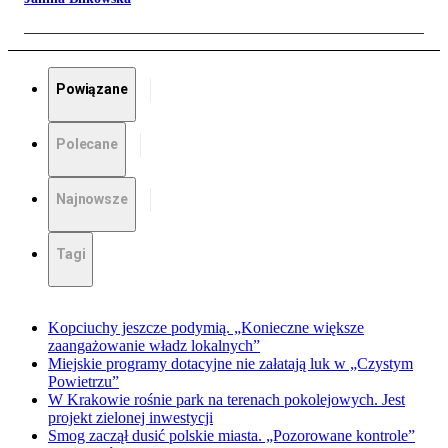
Powiązane
Polecane
Najnowsze
Tagi
Kopciuchy jeszcze podymią. „Konieczne większe
zaangażowanie władz lokalnych”
Miejskie programy dotacyjne nie załatają luk w „Czystym
Powietrzu”
W Krakowie rośnie park na terenach pokolejowych. Jest
projekt zielonej inwestycji
Smog zaczął dusić polskie miasta. „Pozorowane kontrole”