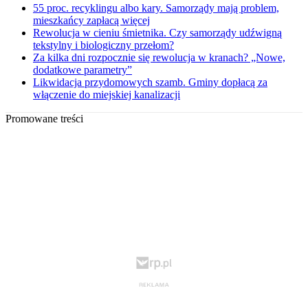
55 proc. recyklingu albo kary. Samorządy mają problem,
mieszkańcy zapłacą więcej
Rewolucja w cieniu śmietnika. Czy samorządy udźwigną
tekstylny i biologiczny przełom?
Za kilka dni rozpocznie się rewolucja w kranach? „Nowe,
dodatkowe parametry”
Likwidacja przydomowych szamb. Gminy dopłacą za
włączenie do miejskiej kanalizacji
Promowane treści