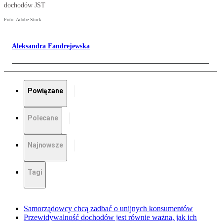
dochodów JST
Foto: Adobe Stock
Aleksandra Fandrejewska
Powiązane
Polecane
Najnowsze
Tagi
Samorządowcy chcą zadbać o unijnych konsumentów
Przewidywalność dochodów jest równie ważna, jak ich