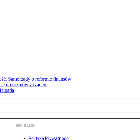
ość. Samorządy o reformie finansów
się do rozmów z rządem
j upada
REGULAMIN
Polityka Prywatności