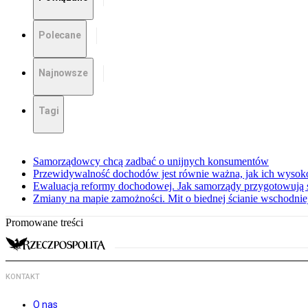
Polecane
Najnowsze
Tagi
Samorządowcy chcą zadbać o unijnych konsumentów
Przewidywalność dochodów jest równie ważna, jak ich wysok
Ewaluacja reformy dochodowej. Jak samorządy przygotowują 
Zmiany na mapie zamożności. Mit o biednej ścianie wschodnie
Promowane treści
KONTAKT
O nas