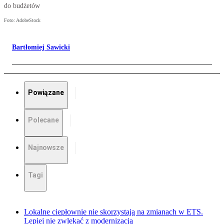
do budżetów
Foto: AdobeStock
Bartłomiej Sawicki
Powiązane
Polecane
Najnowsze
Tagi
Lokalne ciepłownie nie skorzystają na zmianach w ETS.
Lepiej nie zwlekać z modernizacją