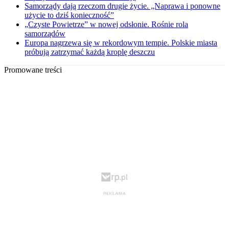
Samorządy dają rzeczom drugie życie. „Naprawa i ponowne
użycie to dziś konieczność”
„Czyste Powietrze” w nowej odsłonie. Rośnie rola
samorządów
Europa nagrzewa się w rekordowym tempie. Polskie miasta
próbują zatrzymać każdą kroplę deszczu
Promowane treści