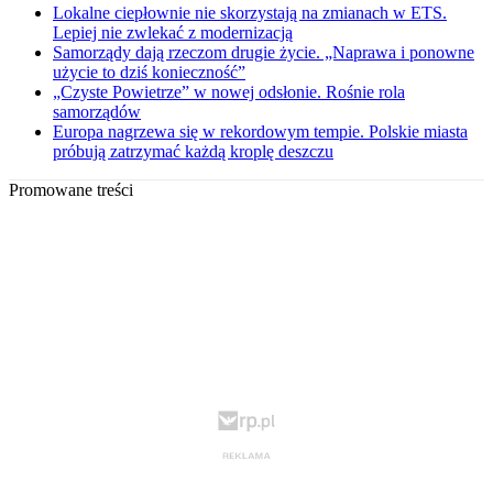
Lokalne ciepłownie nie skorzystają na zmianach w ETS.
Lepiej nie zwlekać z modernizacją
Samorządy dają rzeczom drugie życie. „Naprawa i ponowne
użycie to dziś konieczność”
„Czyste Powietrze” w nowej odsłonie. Rośnie rola
samorządów
Europa nagrzewa się w rekordowym tempie. Polskie miasta
próbują zatrzymać każdą kroplę deszczu
Promowane treści