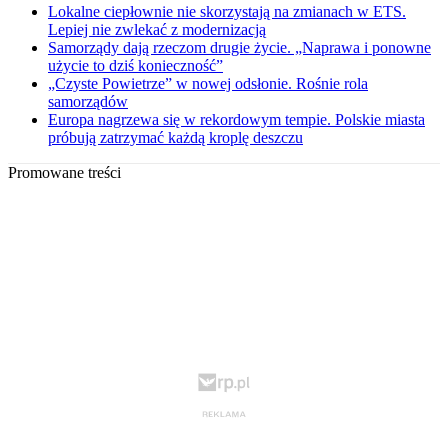
Lokalne ciepłownie nie skorzystają na zmianach w ETS.
Lepiej nie zwlekać z modernizacją
Samorządy dają rzeczom drugie życie. „Naprawa i ponowne
użycie to dziś konieczność”
„Czyste Powietrze” w nowej odsłonie. Rośnie rola
samorządów
Europa nagrzewa się w rekordowym tempie. Polskie miasta
próbują zatrzymać każdą kroplę deszczu
Promowane treści