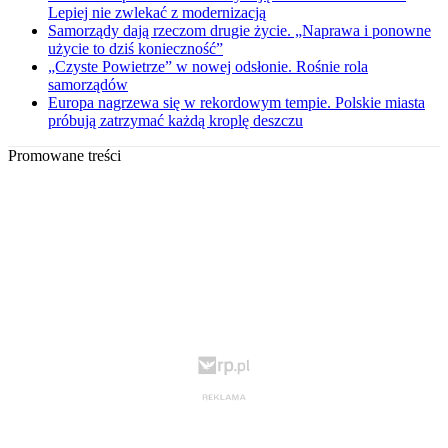
Lepiej nie zwlekać z modernizacją
Samorządy dają rzeczom drugie życie. „Naprawa i ponowne
użycie to dziś konieczność”
„Czyste Powietrze” w nowej odsłonie. Rośnie rola
samorządów
Europa nagrzewa się w rekordowym tempie. Polskie miasta
próbują zatrzymać każdą kroplę deszczu
Promowane treści