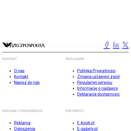
KONTAKT
REGULAMIN
O nas
Polityka Prywatności
Kontakt
Zmiana ustawień zgód
Napisz do nas
Regulamin serwisu
Informacje o nadawcy
Deklaracja dostępności
REKLAMA I PRENUMERATA
PARTNERZY
Reklama
E-kiosk.pl
Ogłoszenia
E-gazety.pl