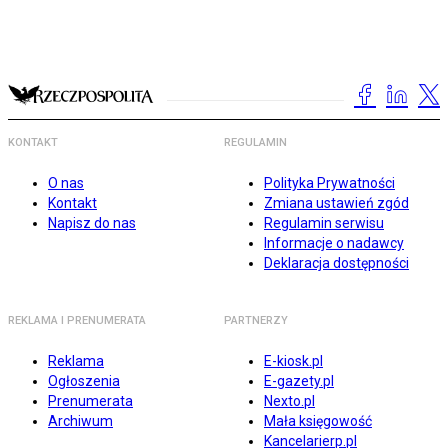
KONTAKT
REGULAMIN
O nas
Polityka Prywatności
Kontakt
Zmiana ustawień zgód
Napisz do nas
Regulamin serwisu
Informacje o nadawcy
Deklaracja dostępności
REKLAMA I PRENUMERATA
PARTNERZY
Reklama
E-kiosk.pl
Ogłoszenia
E-gazety.pl
Prenumerata
Nexto.pl
Archiwum
Mała księgowość
Kancelarierp.pl