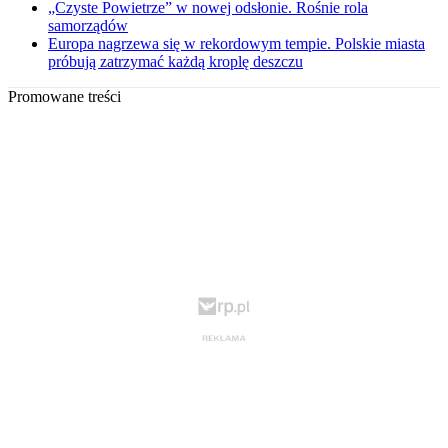
„Czyste Powietrze” w nowej odsłonie. Rośnie rola
samorządów
Europa nagrzewa się w rekordowym tempie. Polskie miasta
próbują zatrzymać każdą kroplę deszczu
Promowane treści