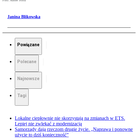
Foto: Adobe Stock
Janina Blikowska
Powiązane
Polecane
Najnowsze
Tagi
Lokalne ciepłownie nie skorzystają na zmianach w ETS.
Lepiej nie zwlekać z modernizacją
Samorządy dają rzeczom drugie życie. „Naprawa i ponowne
użycie to dziś konieczność”