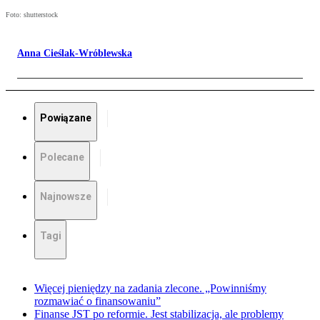
Foto: shutterstock
Anna Cieślak-Wróblewska
Powiązane
Polecane
Najnowsze
Tagi
Więcej pieniędzy na zadania zlecone. „Powinniśmy
rozmawiać o finansowaniu”
Finanse JST po reformie. Jest stabilizacja, ale problemy