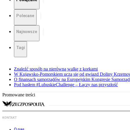
Polecane
Najnowsze
Tagi
Znaleźć sposób na nierówną walkę z korkami
W Kujawsko-Pomorskiem uczą się od gwiazd Doliny Krzemo
O finansach samorządów na Europejskim Kongresie Samorzą
Pod hasłem #LubuskieChallenge – Łączy nas przyszłość
Promowane treści
KONTAKT
O nas