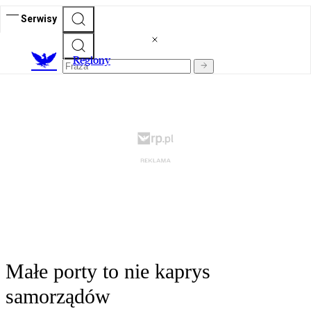
Serwisy
R
egiony
Małe porty to nie kaprys
samorządów