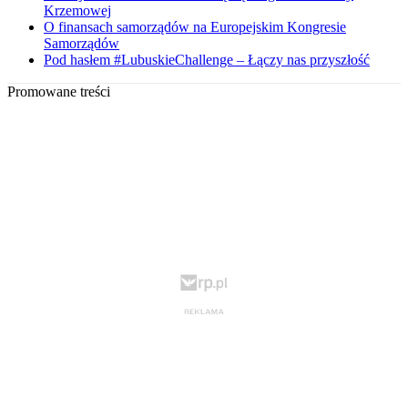
Krzemowej
O finansach samorządów na Europejskim Kongresie
Samorządów
Pod hasłem #LubuskieChallenge – Łączy nas przyszłość
Promowane treści