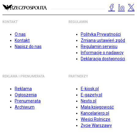
KONTAKT
REGULAMIN
O nas
Polityka Prywatności
Kontakt
Zmiana ustawień zgód
Napisz do nas
Regulamin serwisu
Informacje o nadawcy
Deklaracja dostępności
REKLAMA I PRENUMERATA
PARTNERZY
Reklama
E-kiosk.pl
Ogłoszenia
E-gazety.pl
Prenumerata
Nexto.pl
Archiwum
Mała księgowość
Kancelarierp.pl
Wieści Rolnicze
Życie Warszawy