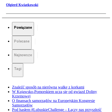
Olgierd Kwiatkowski
Powiązane
Polecane
Najnowsze
Tagi
Znaleźć sposób na nierówną walkę z korkami
W Kujawsko-Pomorskiem uczą się od gwiazd Doliny
Krzemowej
O finansach samorządów na Europejskim Kongresie
Samorządów
Pod hasłem #LubuskieChallenge – Łączy nas przyszłość