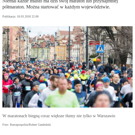
Niemal każde miasto ma dziś swój maraton lub przynajmniej
półmaraton. Można startować w każdym województwie.
Publikacja:
18.03.2018 22:00
W maratonach biegną coraz większe tłumy nie tylko w Warszawie.
Foto: Rzeczpospolita/Robert Gardziński