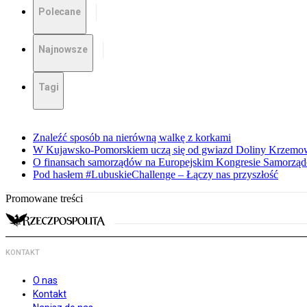
Polecane
Najnowsze
Tagi
Znaleźć sposób na nierówną walkę z korkami
W Kujawsko-Pomorskiem uczą się od gwiazd Doliny Krzemo
O finansach samorządów na Europejskim Kongresie Samorzą
Pod hasłem #LubuskieChallenge – Łączy nas przyszłość
Promowane treści
KONTAKT
O nas
Kontakt