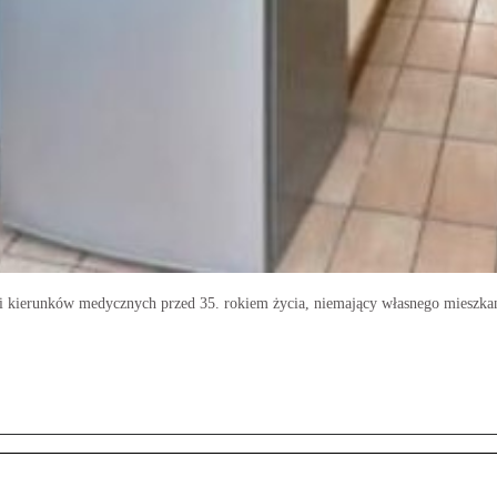
kierunków medycznych przed 35. rokiem życia, niemający własnego mieszkania