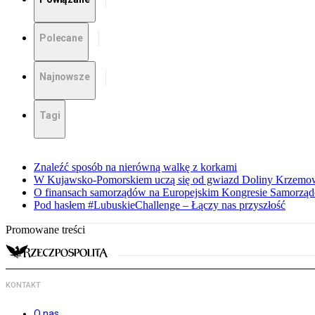
Polecane
Najnowsze
Tagi
Znaleźć sposób na nierówną walkę z korkami
W Kujawsko-Pomorskiem uczą się od gwiazd Doliny Krzemo
O finansach samorządów na Europejskim Kongresie Samorzą
Pod hasłem #LubuskieChallenge – Łączy nas przyszłość
Promowane treści
KONTAKT
O nas