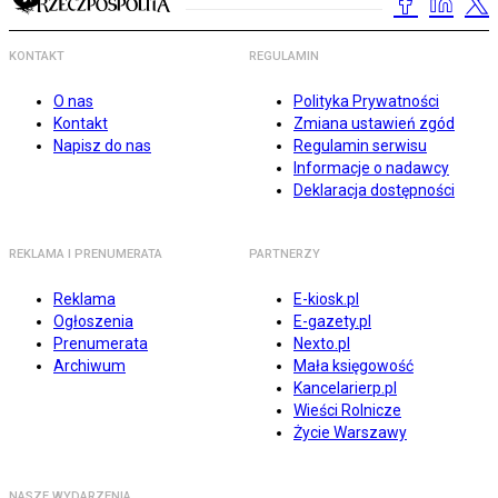
KONTAKT
REGULAMIN
O nas
Polityka Prywatności
Kontakt
Zmiana ustawień zgód
Napisz do nas
Regulamin serwisu
Informacje o nadawcy
Deklaracja dostępności
REKLAMA I PRENUMERATA
PARTNERZY
Reklama
E-kiosk.pl
Ogłoszenia
E-gazety.pl
Prenumerata
Nexto.pl
Archiwum
Mała księgowość
Kancelarierp.pl
Wieści Rolnicze
Życie Warszawy
NASZE WYDARZENIA