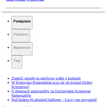
Powiązane
Polecane
Najnowsze
Tagi
Znaleźć sposób na nierówną walkę z korkami
W Kujawsko-Pomorskiem uczą się od gwiazd Doliny
Krzemowej
O finansach samorządów na Europejskim Kongresie
Samorządów
Pod hasłem #LubuskieChallenge – Łączy nas przyszłość