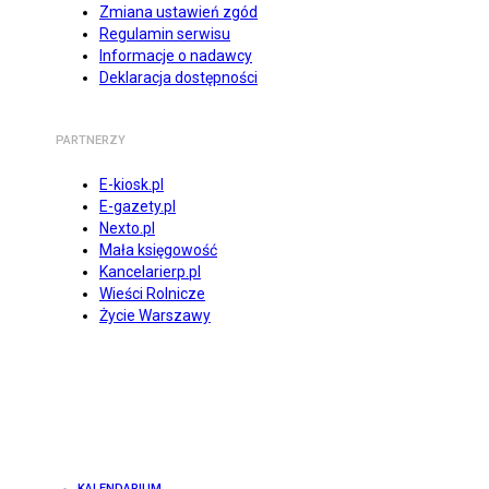
Zmiana ustawień zgód
Regulamin serwisu
Informacje o nadawcy
Deklaracja dostępności
PARTNERZY
E-kiosk.pl
E-gazety.pl
Nexto.pl
Mała księgowość
Kancelarierp.pl
Wieści Rolnicze
Życie Warszawy
KALENDARIUM