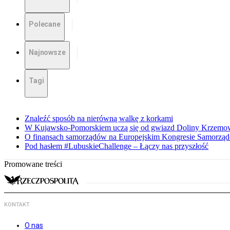
Polecane
Najnowsze
Tagi
Znaleźć sposób na nierówną walkę z korkami
W Kujawsko-Pomorskiem uczą się od gwiazd Doliny Krzemo
O finansach samorządów na Europejskim Kongresie Samorzą
Pod hasłem #LubuskieChallenge – Łączy nas przyszłość
Promowane treści
KONTAKT
O nas