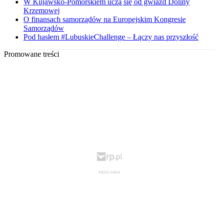
W Kujawsko-Pomorskiem uczą się od gwiazd Doliny
Krzemowej
O finansach samorządów na Europejskim Kongresie
Samorządów
Pod hasłem #LubuskieChallenge – Łączy nas przyszłość
Promowane treści