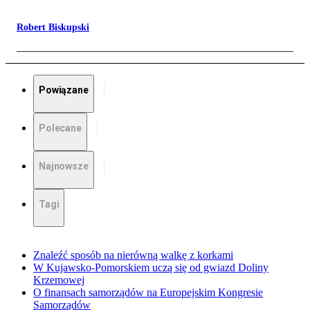
Robert Biskupski
Powiązane
Polecane
Najnowsze
Tagi
Znaleźć sposób na nierówną walkę z korkami
W Kujawsko-Pomorskiem uczą się od gwiazd Doliny
Krzemowej
O finansach samorządów na Europejskim Kongresie
Samorządów