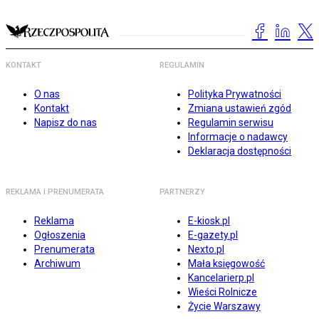
KONTAKT
REGULAMIN
O nas
Polityka Prywatności
Kontakt
Zmiana ustawień zgód
Napisz do nas
Regulamin serwisu
Informacje o nadawcy
Deklaracja dostępności
REKLAMA I PRENUMERATA
PARTNERZY
Reklama
E-kiosk.pl
Ogłoszenia
E-gazety.pl
Prenumerata
Nexto.pl
Archiwum
Mała księgowość
Kancelarierp.pl
Wieści Rolnicze
Życie Warszawy