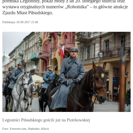
pomnika Legionisty, pokaz mody z lat 20. ubiegłego stulecia oraz
wystawa oryginalnych numerów „Robotnika” – to główne atrakcje
Zjazdu Miast Piłsudskiego.
Publikacja:
05.09.2017 21:00
Legioniści Piłsudskiego gościli już na Piotrkowskiej
Foto: Fotocrew.com, Radosław Jóźwia