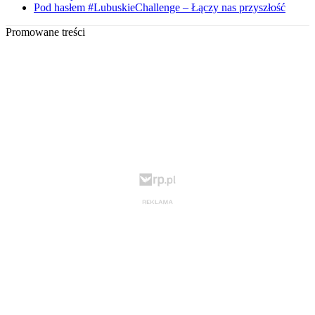
Pod hasłem #LubuskieChallenge – Łączy nas przyszłość
Promowane treści