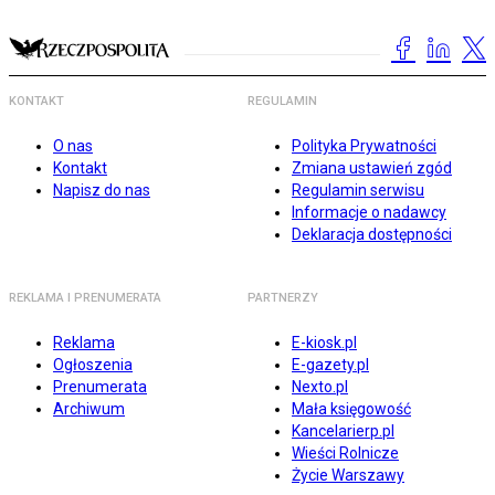
KONTAKT
REGULAMIN
O nas
Polityka Prywatności
Kontakt
Zmiana ustawień zgód
Napisz do nas
Regulamin serwisu
Informacje o nadawcy
Deklaracja dostępności
REKLAMA I PRENUMERATA
PARTNERZY
Reklama
E-kiosk.pl
Ogłoszenia
E-gazety.pl
Prenumerata
Nexto.pl
Archiwum
Mała księgowość
Kancelarierp.pl
Wieści Rolnicze
Życie Warszawy