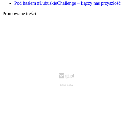
Pod hasłem #LubuskieChallenge – Łączy nas przyszłość
Promowane treści