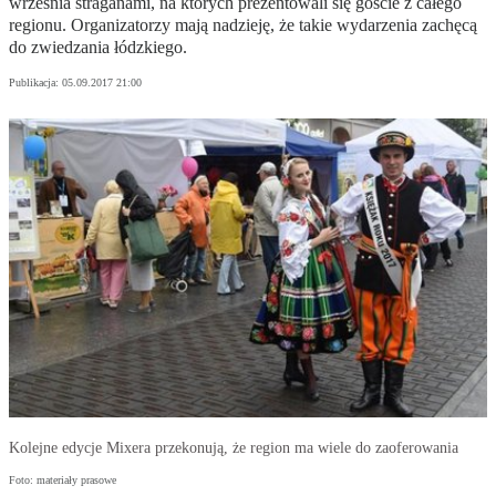
września straganami, na których prezentowali się goście z całego
regionu. Organizatorzy mają nadzieję, że takie wydarzenia zachęcą
do zwiedzania łódzkiego.
Publikacja:
05.09.2017 21:00
Kolejne edycje Mixera przekonują, że region ma wiele do zaoferowania
Foto: materiały prasowe