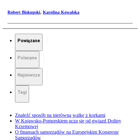
Robert Biskupski
,
Karolina Kowalska
Powiązane
Polecane
Najnowsze
Tagi
Znaleźć sposób na nierówną walkę z korkami
W Kujawsko-Pomorskiem uczą się od gwiazd Doliny
Krzemowej
O finansach samorządów na Europejskim Kongresie
Samorządów