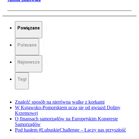
Powiązane
Polecane
Najnowsze
Tagi
Znaleźć sposób na nierówną walkę z korkami
W Kujawsko-Pomorskiem uczą się od gwiazd Doliny
Krzemowej
O finansach samorządów na Europejskim Kongresie
Samorządów
Pod hasłem #LubuskieChallenge – Łączy nas przyszłość