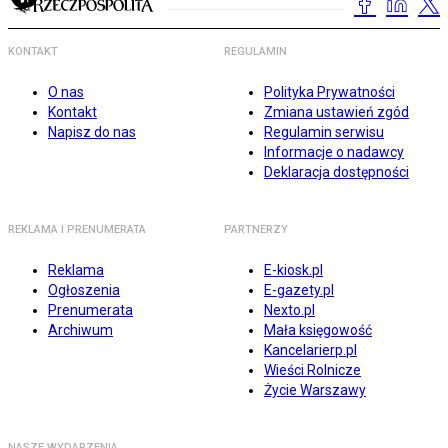
KONTAKT
REGULAMIN
O nas
Polityka Prywatności
Kontakt
Zmiana ustawień zgód
Napisz do nas
Regulamin serwisu
Informacje o nadawcy
Deklaracja dostępności
REKLAMA I PRENUMERATA
PARTNERZY
Reklama
E-kiosk.pl
Ogłoszenia
E-gazety.pl
Prenumerata
Nexto.pl
Archiwum
Mała księgowość
Kancelarierp.pl
Wieści Rolnicze
Życie Warszawy
NASZE WYDARZENIA