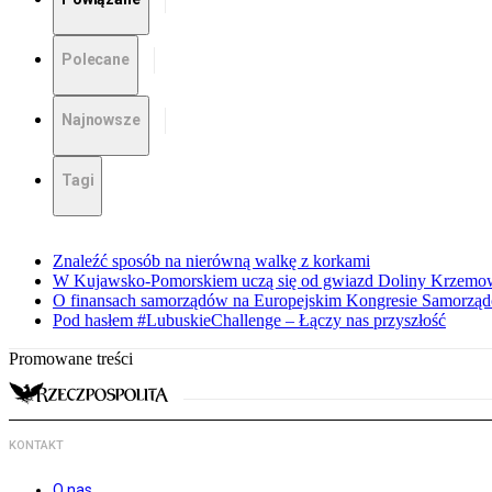
Polecane
Najnowsze
Tagi
Znaleźć sposób na nierówną walkę z korkami
W Kujawsko-Pomorskiem uczą się od gwiazd Doliny Krzemo
O finansach samorządów na Europejskim Kongresie Samorzą
Pod hasłem #LubuskieChallenge – Łączy nas przyszłość
Promowane treści
KONTAKT
O nas