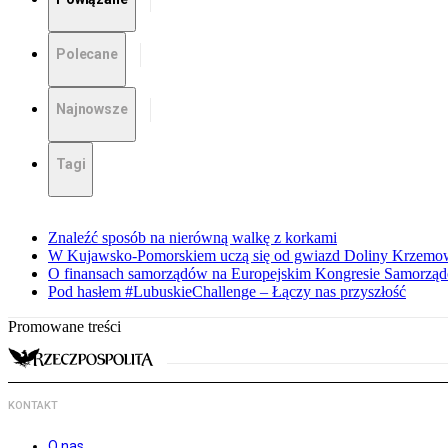
Polecane
Najnowsze
Tagi
Znaleźć sposób na nierówną walkę z korkami
W Kujawsko-Pomorskiem uczą się od gwiazd Doliny Krzemo
O finansach samorządów na Europejskim Kongresie Samorzą
Pod hasłem #LubuskieChallenge – Łączy nas przyszłość
Promowane treści
KONTAKT
O nas