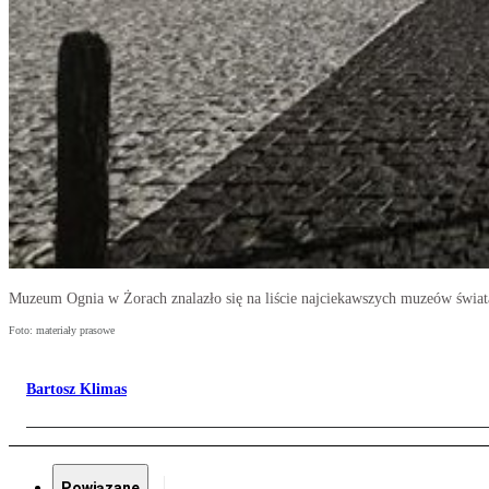
Muzeum Ognia w Żorach znalazło się na liście najciekawszych muzeów świat
Foto: materiały prasowe
Bartosz Klimas
Powiązane