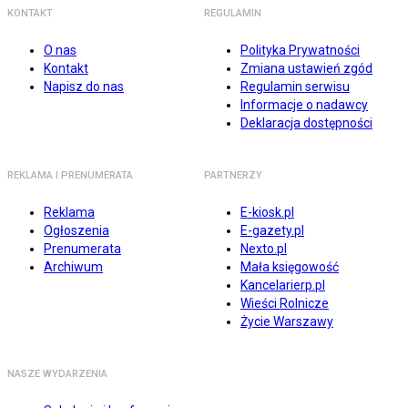
KONTAKT
REGULAMIN
O nas
Polityka Prywatności
Kontakt
Zmiana ustawień zgód
Napisz do nas
Regulamin serwisu
Informacje o nadawcy
Deklaracja dostępności
REKLAMA I PRENUMERATA
PARTNERZY
Reklama
E-kiosk.pl
Ogłoszenia
E-gazety.pl
Prenumerata
Nexto.pl
Archiwum
Mała księgowość
Kancelarierp.pl
Wieści Rolnicze
Życie Warszawy
NASZE WYDARZENIA