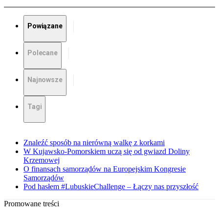
Powiązane
Polecane
Najnowsze
Tagi
Znaleźć sposób na nierówną walkę z korkami
W Kujawsko-Pomorskiem uczą się od gwiazd Doliny
Krzemowej
O finansach samorządów na Europejskim Kongresie
Samorządów
Pod hasłem #LubuskieChallenge – Łączy nas przyszłość
Promowane treści