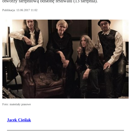
otworzy sierpniową odsłonę festiwalu (13 sierpnia).
Publikacja:
13.06.2017 11:02
Foto: materiały prasowe
Jacek Cieślak