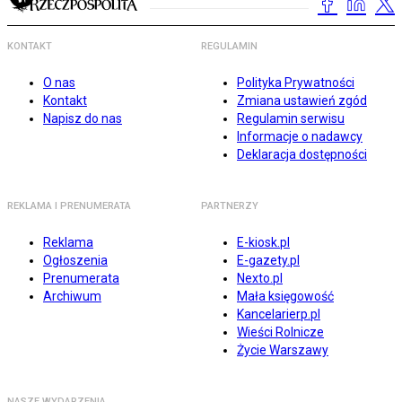
KONTAKT
REGULAMIN
O nas
Polityka Prywatności
Kontakt
Zmiana ustawień zgód
Napisz do nas
Regulamin serwisu
Informacje o nadawcy
Deklaracja dostępności
REKLAMA I PRENUMERATA
PARTNERZY
Reklama
E-kiosk.pl
Ogłoszenia
E-gazety.pl
Prenumerata
Nexto.pl
Archiwum
Mała księgowość
Kancelarierp.pl
Wieści Rolnicze
Życie Warszawy
NASZE WYDARZENIA