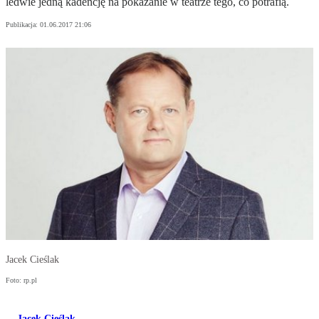
ledwie jedną kadencję na pokazanie w teatrze tego, co potrafią.
Publikacja:
01.06.2017 21:06
Jacek Cieślak
Foto: rp.pl
Jacek Cieślak