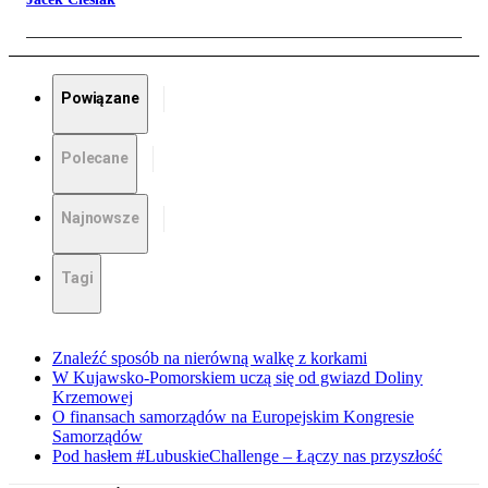
Powiązane
Polecane
Najnowsze
Tagi
Znaleźć sposób na nierówną walkę z korkami
W Kujawsko-Pomorskiem uczą się od gwiazd Doliny
Krzemowej
O finansach samorządów na Europejskim Kongresie
Samorządów
Pod hasłem #LubuskieChallenge – Łączy nas przyszłość