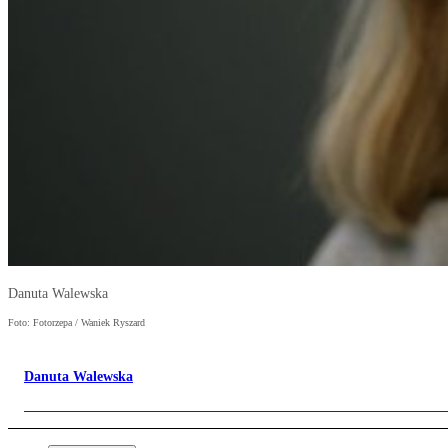
Danuta Walewska
Foto: Fotorzepa / Waniek Ryszard
Danuta Walewska