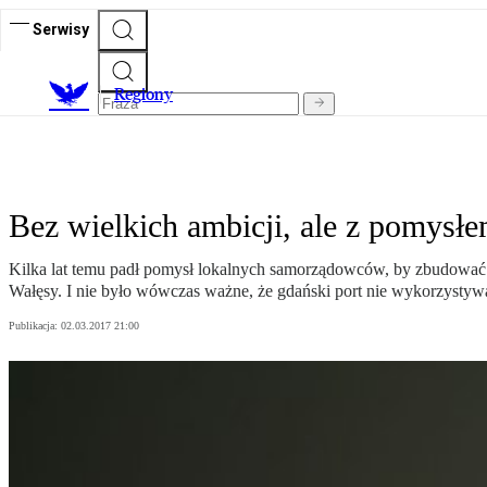
Serwisy
R
egiony
Bez wielkich ambicji, ale z pomysł
Kilka lat temu padł pomysł lokalnych samorządowców, by zbudować l
Wałęsy. I nie było wówczas ważne, że gdański port nie wykorzystyw
Publikacja:
02.03.2017 21:00