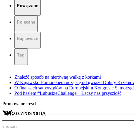
Powiązane
Polecane
Najnowsze
Tagi
Znaleźć sposób na nierówną walkę z korkami
W Kujawsko-Pomorskiem uczą się od gwiazd Doliny Krzemo
O finansach samorządów na Europejskim Kongresie Samorzą
Pod hasłem #LubuskieChallenge – Łączy nas przyszłość
Promowane treści
KONTAKT