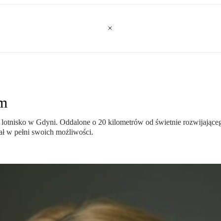
em
otnisko w Gdyni. Oddalone o 20 kilometrów od świetnie rozwijająceg
ał w pełni swoich możliwości.