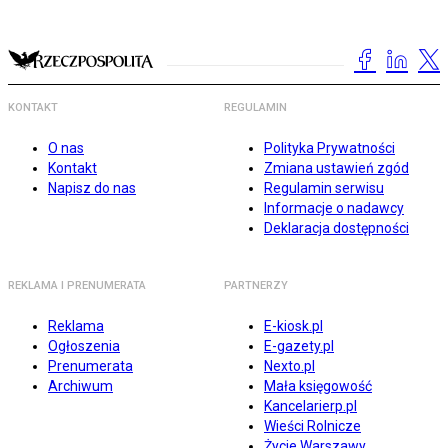
KONTAKT
REGULAMIN
O nas
Polityka Prywatności
Kontakt
Zmiana ustawień zgód
Napisz do nas
Regulamin serwisu
Informacje o nadawcy
Deklaracja dostępności
REKLAMA I PRENUMERATA
PARTNERZY
Reklama
E-kiosk.pl
Ogłoszenia
E-gazety.pl
Prenumerata
Nexto.pl
Archiwum
Mała księgowość
Kancelarierp.pl
Wieści Rolnicze
Życie Warszawy