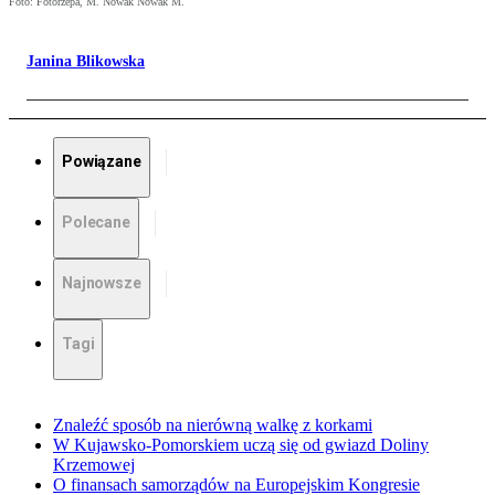
Foto: Fotorzepa, M. Nowak Nowak M.
Janina Blikowska
Powiązane
Polecane
Najnowsze
Tagi
Znaleźć sposób na nierówną walkę z korkami
W Kujawsko-Pomorskiem uczą się od gwiazd Doliny
Krzemowej
O finansach samorządów na Europejskim Kongresie