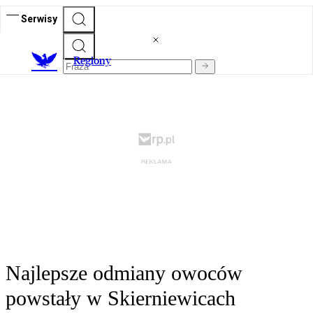
Serwisy
R
egiony
Najlepsze odmiany owoców
powstały w Skierniewicach