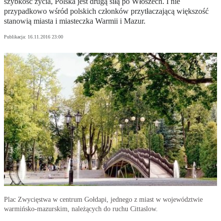
szybkość życia, Polska jest drugą siłą po Włoszech. I nie
przypadkowo wśród polskich członków przytłaczającą większość
stanowią miasta i miasteczka Warmii i Mazur.
Publikacja:
16.11.2016 23:00
Plac Zwycięstwa w centrum Gołdapi, jednego z miast w województwie
warmińsko-mazurskim, należących do ruchu Cittaslow.