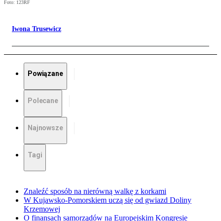
Foto: 123RF
Iwona Trusewicz
Powiązane
Polecane
Najnowsze
Tagi
Znaleźć sposób na nierówną walkę z korkami
W Kujawsko-Pomorskiem uczą się od gwiazd Doliny
Krzemowej
O finansach samorządów na Europejskim Kongresie