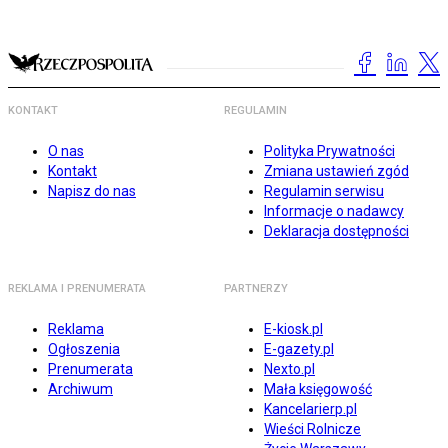
KONTAKT
REGULAMIN
O nas
Polityka Prywatności
Kontakt
Zmiana ustawień zgód
Napisz do nas
Regulamin serwisu
Informacje o nadawcy
Deklaracja dostępności
REKLAMA I PRENUMERATA
PARTNERZY
Reklama
E-kiosk.pl
Ogłoszenia
E-gazety.pl
Prenumerata
Nexto.pl
Archiwum
Mała księgowość
Kancelarierp.pl
Wieści Rolnicze