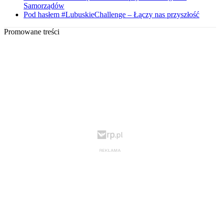
Samorządów
Pod hasłem #LubuskieChallenge – Łączy nas przyszłość
Promowane treści