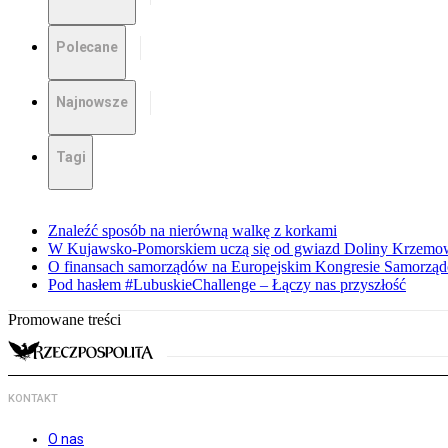
Polecane
Najnowsze
Tagi
Znaleźć sposób na nierówną walkę z korkami
W Kujawsko-Pomorskiem uczą się od gwiazd Doliny Krzemo
O finansach samorządów na Europejskim Kongresie Samorzą
Pod hasłem #LubuskieChallenge – Łączy nas przyszłość
Promowane treści
KONTAKT
O nas