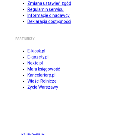
Zmiana ustawień zgód
Regulamin serwisu
Informacje o nadawcy
Deklaracja dostępności
PARTNERZY
E-kiosk.pl
E-gazety.pl
Nexto.pl
Mała księgowość
Kancelarierp.pl
Wieści Rolnicze
Życie Warszawy
KALENDARIUM