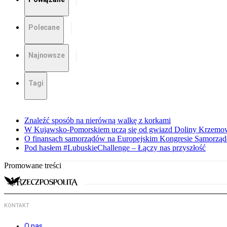
Polecane
Najnowsze
Tagi
Znaleźć sposób na nierówną walkę z korkami
W Kujawsko-Pomorskiem uczą się od gwiazd Doliny Krzemo
O finansach samorządów na Europejskim Kongresie Samorzą
Pod hasłem #LubuskieChallenge – Łączy nas przyszłość
Promowane treści
KONTAKT
O nas