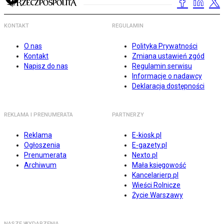
KONTAKT
REGULAMIN
O nas
Polityka Prywatności
Kontakt
Zmiana ustawień zgód
Napisz do nas
Regulamin serwisu
Informacje o nadawcy
Deklaracja dostępności
REKLAMA I PRENUMERATA
PARTNERZY
Reklama
E-kiosk.pl
Ogłoszenia
E-gazety.pl
Prenumerata
Nexto.pl
Archiwum
Mała księgowość
Kancelarierp.pl
Wieści Rolnicze
Życie Warszawy
NASZE WYDARZENIA