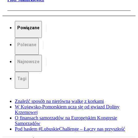
Powiązane
Polecane
Najnowsze
Tagi
Znaleźć sposób na nierówną walkę z korkami
W Kujawsko-Pomorskiem uczą się od gwiazd Doliny
Krzemowej
O finansach samorządów na Europejskim Kongresie
Samorządów
Pod hasłem #LubuskieChallenge – Łączy nas przyszłość