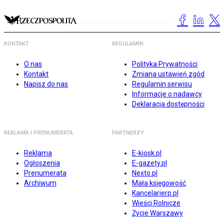
KONTAKT
REGULAMIN
O nas
Polityka Prywatności
Kontakt
Zmiana ustawień zgód
Napisz do nas
Regulamin serwisu
Informacje o nadawcy
Deklaracja dostępności
REKLAMA I PRENUMERATA
PARTNERZY
Reklama
E-kiosk.pl
Ogłoszenia
E-gazety.pl
Prenumerata
Nexto.pl
Archiwum
Mała księgowość
Kancelarierp.pl
Wieści Rolnicze
Życie Warszawy