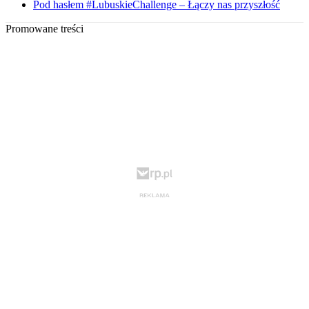
Pod hasłem #LubuskieChallenge – Łączy nas przyszłość
Promowane treści