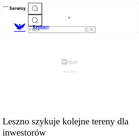
Serwisy
R
egiony
Leszno szykuje kolejne tereny dla
inwestorów