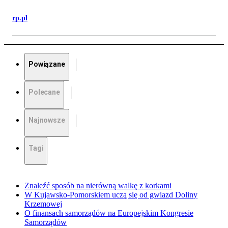
rp.pl
Powiązane
Polecane
Najnowsze
Tagi
Znaleźć sposób na nierówną walkę z korkami
W Kujawsko-Pomorskiem uczą się od gwiazd Doliny
Krzemowej
O finansach samorządów na Europejskim Kongresie
Samorządów