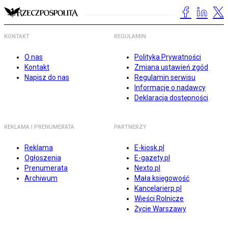
KONTAKT
REGULAMIN
O nas
Polityka Prywatności
Kontakt
Zmiana ustawień zgód
Napisz do nas
Regulamin serwisu
Informacje o nadawcy
Deklaracja dostępności
REKLAMA I PRENUMERATA
PARTNERZY
Reklama
E-kiosk.pl
Ogłoszenia
E-gazety.pl
Prenumerata
Nexto.pl
Archiwum
Mała księgowość
Kancelarierp.pl
Wieści Rolnicze
Życie Warszawy