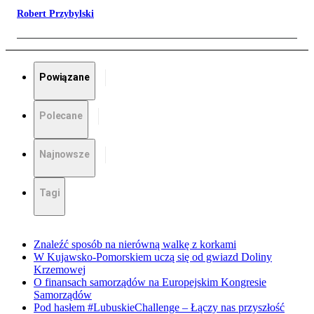
Robert Przybylski
Powiązane
Polecane
Najnowsze
Tagi
Znaleźć sposób na nierówną walkę z korkami
W Kujawsko-Pomorskiem uczą się od gwiazd Doliny
Krzemowej
O finansach samorządów na Europejskim Kongresie
Samorządów
Pod hasłem #LubuskieChallenge – Łączy nas przyszłość