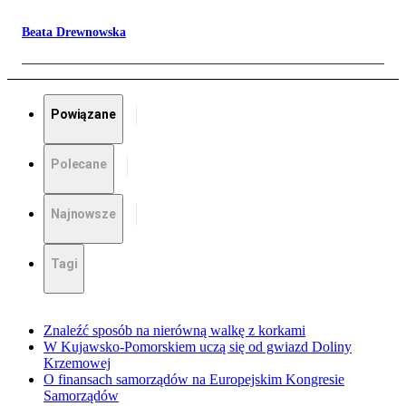
Beata Drewnowska
Powiązane
Polecane
Najnowsze
Tagi
Znaleźć sposób na nierówną walkę z korkami
W Kujawsko-Pomorskiem uczą się od gwiazd Doliny
Krzemowej
O finansach samorządów na Europejskim Kongresie
Samorządów