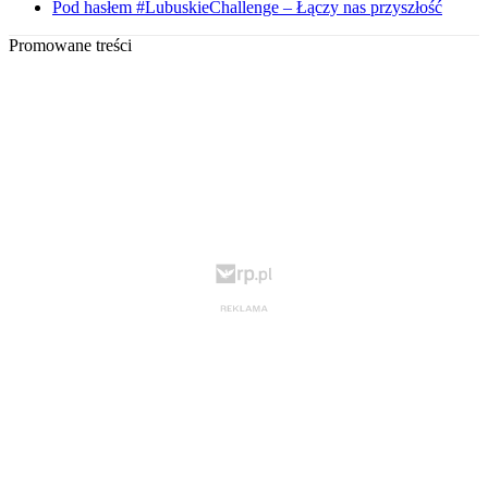
Pod hasłem #LubuskieChallenge – Łączy nas przyszłość
Promowane treści