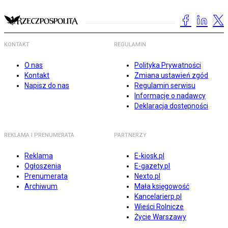
KONTAKT
REGULAMIN
O nas
Polityka Prywatności
Kontakt
Zmiana ustawień zgód
Napisz do nas
Regulamin serwisu
Informacje o nadawcy
Deklaracja dostępności
REKLAMA I PRENUMERATA
PARTNERZY
Reklama
E-kiosk.pl
Ogłoszenia
E-gazety.pl
Prenumerata
Nexto.pl
Archiwum
Mała księgowość
Kancelarierp.pl
Wieści Rolnicze
Życie Warszawy