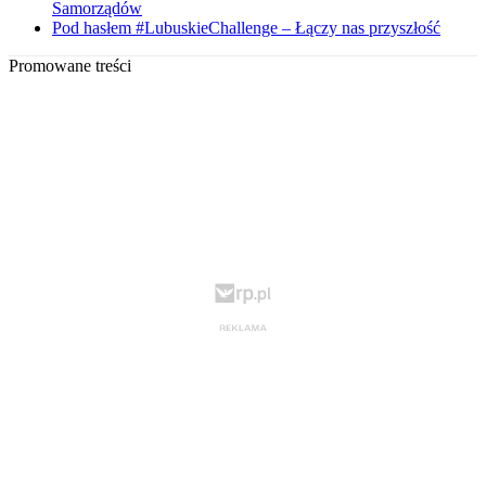
Samorządów
Pod hasłem #LubuskieChallenge – Łączy nas przyszłość
Promowane treści