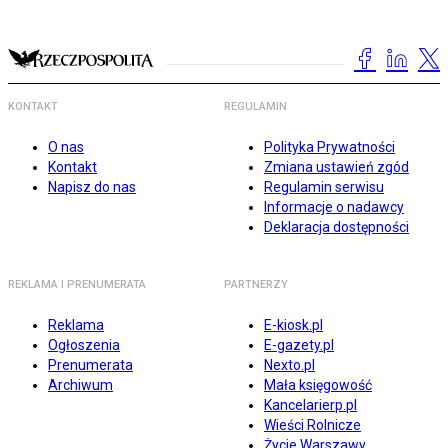
KONTAKT
REGULAMIN
O nas
Polityka Prywatności
Kontakt
Zmiana ustawień zgód
Napisz do nas
Regulamin serwisu
Informacje o nadawcy
Deklaracja dostępności
REKLAMA I PRENUMERATA
PARTNERZY
Reklama
E-kiosk.pl
Ogłoszenia
E-gazety.pl
Prenumerata
Nexto.pl
Archiwum
Mała księgowość
Kancelarierp.pl
Wieści Rolnicze
Życie Warszawy