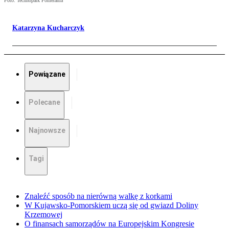
Foto: Technopark Pomerania
Katarzyna Kucharczyk
Powiązane
Polecane
Najnowsze
Tagi
Znaleźć sposób na nierówną walkę z korkami
W Kujawsko-Pomorskiem uczą się od gwiazd Doliny
Krzemowej
O finansach samorządów na Europejskim Kongresie