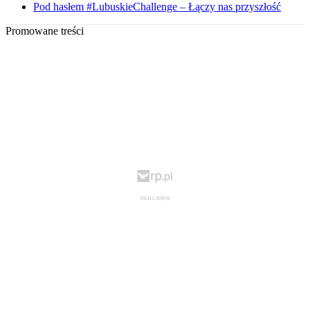
Pod hasłem #LubuskieChallenge – Łączy nas przyszłość
Promowane treści