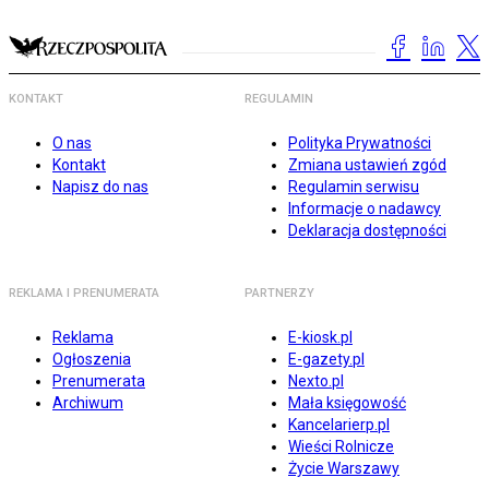
KONTAKT
REGULAMIN
O nas
Polityka Prywatności
Kontakt
Zmiana ustawień zgód
Napisz do nas
Regulamin serwisu
Informacje o nadawcy
Deklaracja dostępności
REKLAMA I PRENUMERATA
PARTNERZY
Reklama
E-kiosk.pl
Ogłoszenia
E-gazety.pl
Prenumerata
Nexto.pl
Archiwum
Mała księgowość
Kancelarierp.pl
Wieści Rolnicze
Życie Warszawy