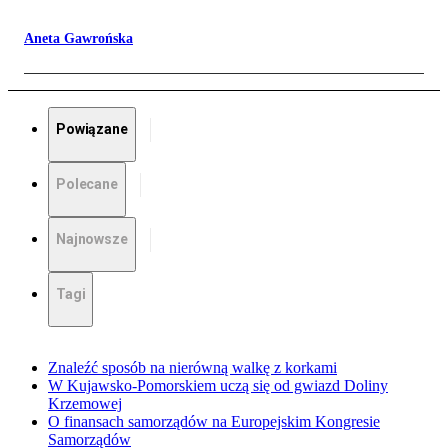
Aneta Gawrońska
Powiązane
Polecane
Najnowsze
Tagi
Znaleźć sposób na nierówną walkę z korkami
W Kujawsko-Pomorskiem uczą się od gwiazd Doliny
Krzemowej
O finansach samorządów na Europejskim Kongresie
Samorządów