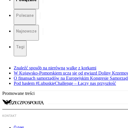
Polecane
Najnowsze
Tagi
Znaleźć sposób na nierówną walkę z korkami
W Kujawsko-Pomorskiem uczą się od gwiazd Doliny Krzemo
O finansach samorządów na Europejskim Kongresie Samorzą
Pod hasłem #LubuskieChallenge – Łączy nas przyszłość
Promowane treści
KONTAKT
O nas