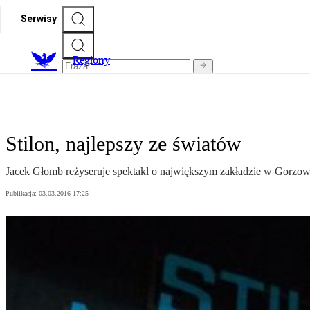
Serwisy
R
egiony
Stilon, najlepszy ze światów
Jacek Głomb reżyseruje spektakl o największym zakładzie w Gorzow
Publikacja:
03.03.2016 17:25