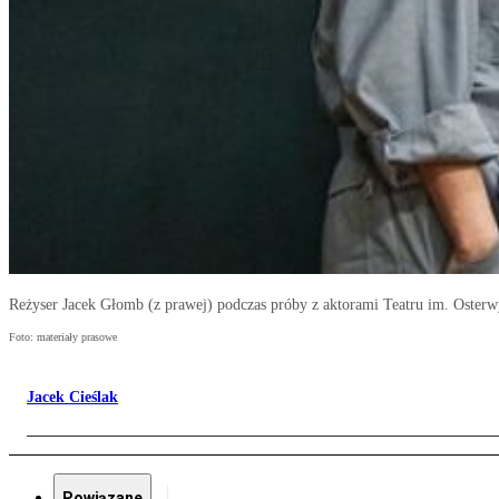
Reżyser Jacek Głomb (z prawej) podczas próby z aktorami Teatru im. Osterw
Foto: materiały prasowe
Jacek Cieślak
Powiązane