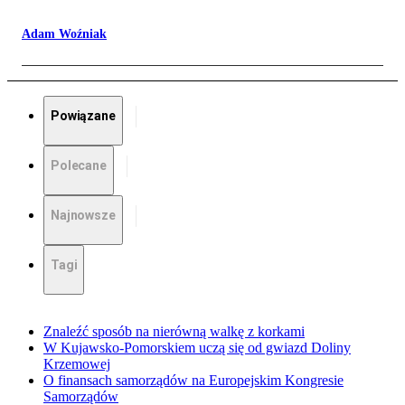
Adam Woźniak
Powiązane
Polecane
Najnowsze
Tagi
Znaleźć sposób na nierówną walkę z korkami
W Kujawsko-Pomorskiem uczą się od gwiazd Doliny
Krzemowej
O finansach samorządów na Europejskim Kongresie
Samorządów