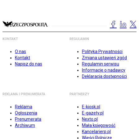
KONTAKT
REGULAMIN
O nas
Polityka Prywatności
Kontakt
Zmiana ustawień zgód
Napisz do nas
Regulamin serwisu
Informacje o nadawcy
Deklaracja dostępności
REKLAMA I PRENUMERATA
PARTNERZY
Reklama
E-kiosk.pl
Ogłoszenia
E-gazety.pl
Prenumerata
Nexto.pl
Archiwum
Mała księgowość
Kancelarierp.pl
Wieści Rolnicze