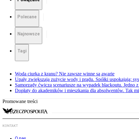
Polecane
Najnowsze
Tagi
Woda ciurka z kranu? Nie zawsze winne są awarie
Upały zwiększają zużycie wody i prądu. Spółki uspokajają: sy
Samorządy ćwiczą scenariusze na wypadek blackoutu. Jedno z 
Dopłaty do akademików i mieszkania dla absolwentów. Tak mi
Promowane treści
KONTAKT
O nas