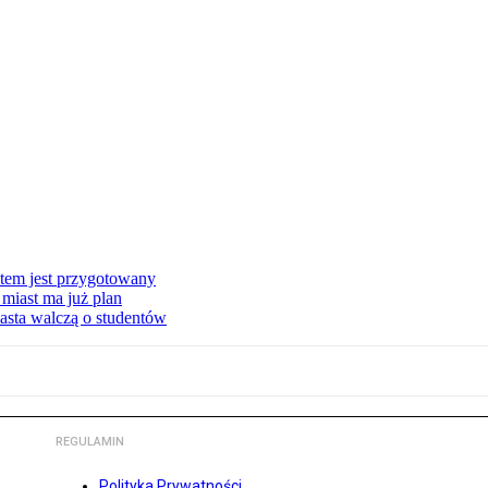
stem jest przygotowany
miast ma już plan
asta walczą o studentów
REGULAMIN
Polityka Prywatności