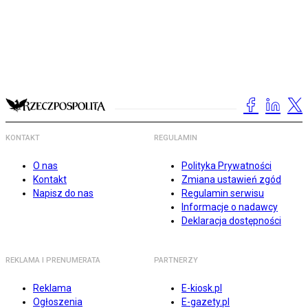
KONTAKT
REGULAMIN
O nas
Polityka Prywatności
Kontakt
Zmiana ustawień zgód
Napisz do nas
Regulamin serwisu
Informacje o nadawcy
Deklaracja dostępności
REKLAMA I PRENUMERATA
PARTNERZY
Reklama
E-kiosk.pl
Ogłoszenia
E-gazety.pl