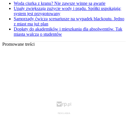
Woda ciurka z kranu? Nie zawsze winne są awarie
Upały zwiększają zużycie wody i prądu. Spółki uspokajają:
system jest przygotowany
Samorządy ćwiczą scenariusze na wypadek blackoutu. Jedno
z miast ma już plan
Dopłaty do akademików i mieszkania dla absolwentów. Tak
miasta walczą o studentów
Promowane treści