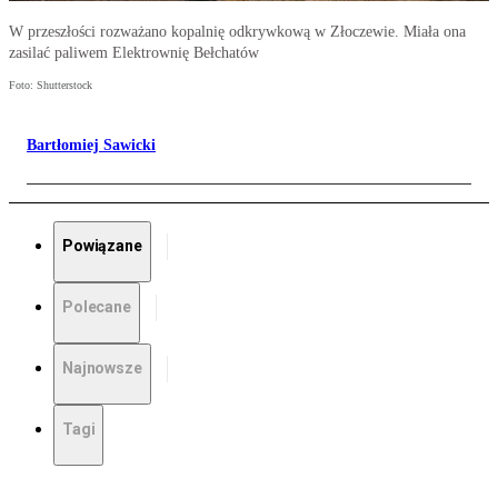
W przeszłości rozważano kopalnię odkrywkową w Złoczewie. Miała ona
zasilać paliwem Elektrownię Bełchatów
Foto: Shutterstock
Bartłomiej Sawicki
Powiązane
Polecane
Najnowsze
Tagi